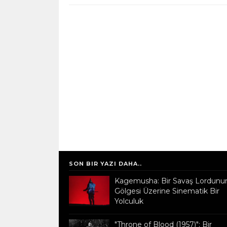
SON BIR YAZI DAHA..
Kagemusha: Bir Savaş Lordunu
Gölgesi Üzerine Sinematik Bir
Yolculuk
"Throne of Blood (1957)": Bir