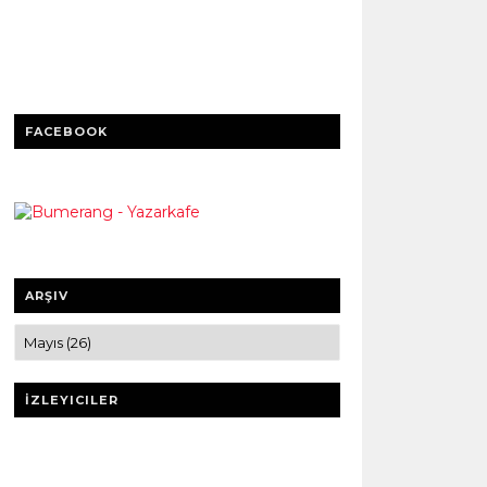
FACEBOOK
ARŞIV
İZLEYICILER