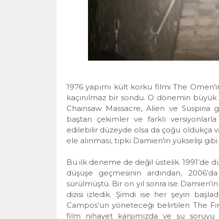
1976 yapımı kült korku filmi The Omen'in
kaçınılmaz bir sondu. O dönemin büyük k
Chainsaw Massacre, Alien ve Suspiria gi
baştan çekimler ve farklı versiyonlar
edilebilir düzeyde olsa da çoğu oldukça va
ele alınması, tıpkı Damien'in yükselişi gibi
Bu ilk deneme de değil üstelik. 1991’de d
düşüşe geçmesinin ardından, 2006’da
sürülmüştü. Bir on yıl sonra ise Damien’in 
dizisi izledik. Şimdi ise her şeyin başl
Campos’un yöneteceği belirtilen The F
film nihayet karşımızda ve şu soruyu