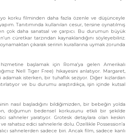
o korku filminden daha fazla özenle ve düşünceyle
yapım. Tanıtımında kullanılan cesur, tersine oynatılmış
den çok daha sanatsal ve çarpıcı. Bu durumun büyük
n cüretkar tarzından kaynaklandığını söyleyebiliriz.
 oynamaktan çıkarak serinin kurallarına uymak zorunda
n hizmetine başlamak için Roma’ya gelen Amerikalı
ğımız Nell Tiger Free) hikayesini anlatıyor. Margaret,
 adamak isterken, bir tuhaflık seziyor. Diğer kızlardan
tırlatıyor ve bu durumu araştırdıkça, işin içinde kutsal
nin nasıl başladığını bildiğimizden, bir bebeğin yolda
n, doğumun bedensel korkusunu etkili bir şekilde
tici sahneler yaratıyor. Grotesk detaylara olan keskin
ve rahatsız edici sahnelerle dolu. Özellikle Possession’a
alıcı sahnelerden sadece biri. Ancak film, sadece kanlı