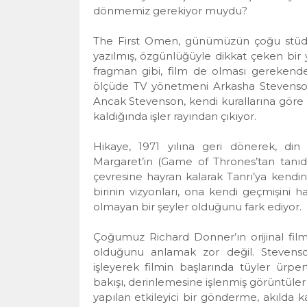
dönmemiz gerekiyor muydu?
The First Omen, günümüzün çoğu stüdy
yazılmış, özgünlüğüyle dikkat çeken bir 
fragman gibi, film de olması gereken
ölçüde TV yönetmeni Arkasha Stevenson’u
Ancak Stevenson, kendi kurallarına göre
kaldığında işler rayından çıkıyor.
Hikaye, 1971 yılına geri dönerek, di
Margaret’in (Game of Thrones’tan tanıdı
çevresine hayran kalarak Tanrı’ya kendini
birinin vizyonları, ona kendi geçmişini ha
olmayan bir şeyler olduğunu fark ediyor.
Çoğumuz Richard Donner’ın orijinal filmi
olduğunu anlamak zor değil. Stevenso
işleyerek filmin başlarında tüyler ürper
bakışı, derinlemesine işlenmiş görüntüler 
yapılan etkileyici bir gönderme, akılda k