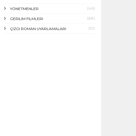
(46)
YÖNETMENLER
(68)
GERILIM FILMLERI
(31)
ÇIZGI ROMAN UYARLAMALARI