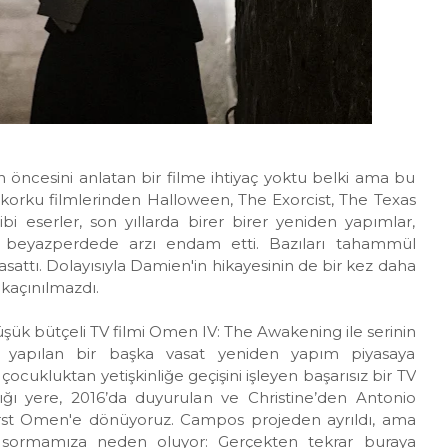
 öncesini anlatan bir filme ihtiyaç yoktu belki ama bu
orku filmlerinden Halloween, The Exorcist, The Texas
bi eserler, son yıllarda birer birer yeniden yapımlar,
la beyazperdede arzı endam etti. Bazıları tahammül
sattı. Dolayısıyla Damien'in hikayesinin de bir kez daha
 kaçınılmazdı.
üşük bütçeli TV filmi Omen IV: The Awakening ile serinin
 yapılan bir başka vasat yeniden yapım piyasaya
çocukluktan yetişkinliğe geçişini işleyen başarısız bir TV
adığı yere, 2016’da duyurulan ve Christine’den Antonio
irst Omen'e dönüyoruz. Campos projeden ayrıldı, ama
 sormamıza neden oluyor: Gerçekten tekrar buraya