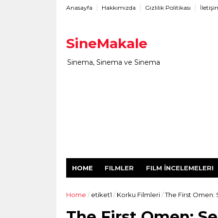
Anasayfa
Hakkımızda
Gizlilik Politikası
İletiş
SineMakale
Sinema, Sinema ve Sinema
HOME
FILMLER
FILM İNCELEMELERI
Home
/
etiket1
/
Korku Filmleri
/
The First Omen: 
The First Omen: Se