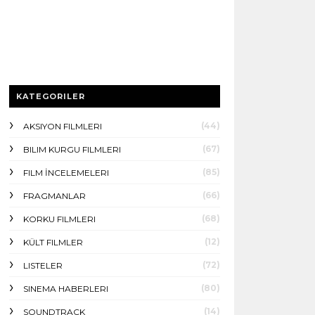
KATEGORILER
(44)
AKSIYON FILMLERI
(67)
BILIM KURGU FILMLERI
(85)
FILM İNCELEMELERI
(66)
FRAGMANLAR
(68)
KORKU FILMLERI
(12)
KÜLT FILMLER
(72)
LISTELER
(80)
SINEMA HABERLERI
(14)
SOUNDTRACK