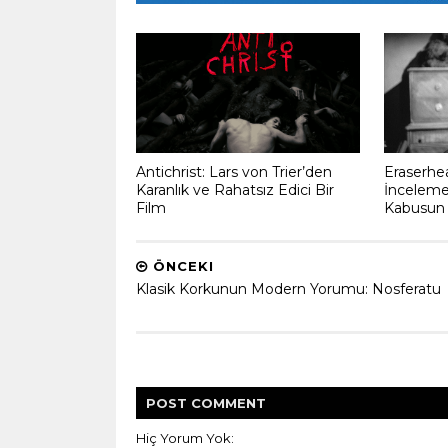
Antichrist: Lars von Trier’den
Eraserhea
Karanlık ve Rahatsız Edici Bir
İncelemes
Film
Kabusun D
ÖNCEKI
Klasik Korkunun Modern Yorumu: Nosferatu
POST
COMMENT
Hiç Yorum Yok: