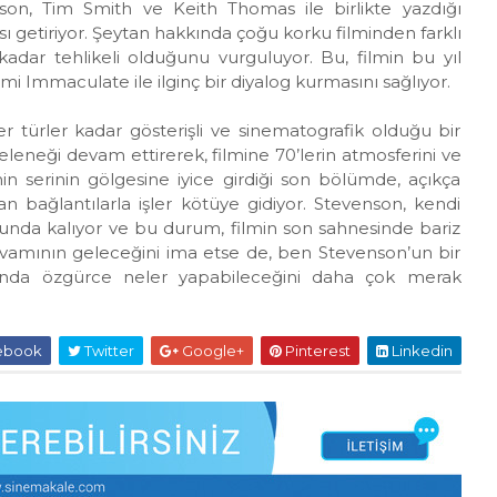
son, Tim Smith ve Keith Thomas ile birlikte yazdığı
sı getiriyor. Şeytan hakkında çoğu korku filminden farklı
 kadar tehlikeli olduğunu vurguluyor. Bu, filmin bu yıl
mi Immaculate ile ilginç bir diyalog kurmasını sağlıyor.
r türler kadar gösterişli ve sinematografik olduğu bir
eneği devam ettirerek, filmine 70’lerin atmosferini ve
min serinin gölgesine iyice girdiği son bölümde, açıkça
an bağlantılarla işler kötüye gidiyor. Stevenson, kendi
orunda kalıyor ve bu durum, filmin son sahnesinde bariz
 devamının geleceğini ima etse de, ben Stevenson’un bir
zında özgürce neler yapabileceğini daha çok merak
ebook
Twitter
Google+
Pinterest
Linkedin