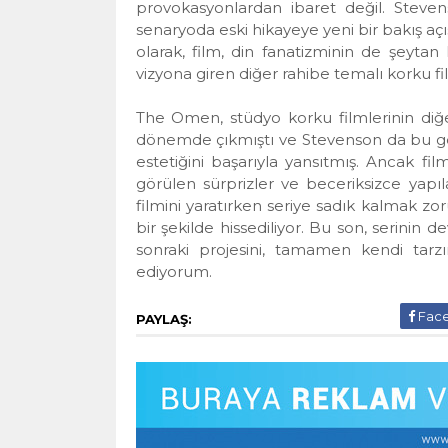
provokasyonlardan ibaret değil. Steven
senaryoda eski hikayeye yeni bir bakış açı
olarak, film, din fanatizminin de şeytan
vizyona giren diğer rahibe temalı korku fil
The Omen, stüdyo korku filmlerinin diğe
dönemde çıkmıştı ve Stevenson da bu gel
estetiğini başarıyla yansıtmış. Ancak fil
görülen sürprizler ve beceriksizce yapıl
filmini yaratırken seriye sadık kalmak z
bir şekilde hissediliyor. Bu son, serinin
sonraki projesini, tamamen kendi tar
ediyorum.
Fac
PAYLAŞ: