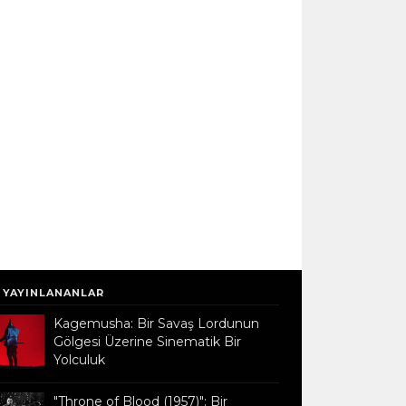
 YAYINLANANLAR
Kagemusha: Bir Savaş Lordunun
Gölgesi Üzerine Sinematik Bir
Yolculuk
"Throne of Blood (1957)": Bir