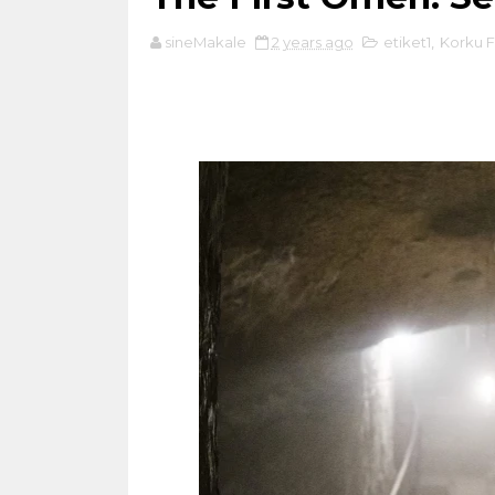
sineMakale
2 years ago
etiket1
,
Korku F