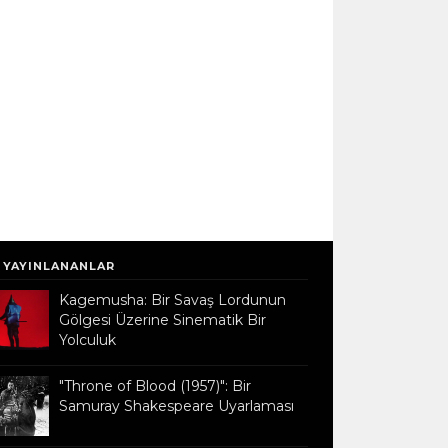
 YAYINLANANLAR
Kagemusha: Bir Savaş Lordunun
Gölgesi Üzerine Sinematik Bir
Yolculuk
"Throne of Blood (1957)": Bir
Samuray Shakespeare Uyarlaması