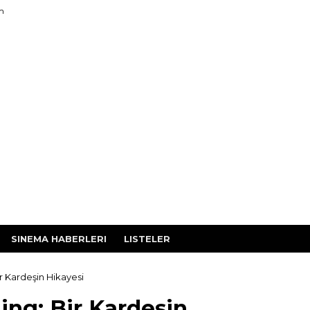
im
SINEMA HABERLERI
LISTELER
r Kardeşin Hikayesi
ng: Bir Kardeşin