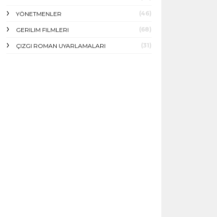
(46)
YÖNETMENLER
(68)
GERILIM FILMLERI
(31)
ÇIZGI ROMAN UYARLAMALARI