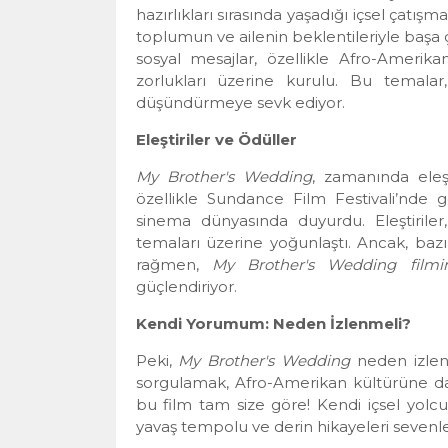
hazırlıkları sırasında yaşadığı içsel çatış
toplumun ve ailenin beklentileriyle başa 
sosyal mesajlar, özellikle Afro-Ameri
zorlukları üzerine kurulu. Bu temalar,
düşündürmeye sevk ediyor.
Eleştiriler ve Ödüller
My Brother's Wedding
, zamanında eleş
özellikle Sundance Film Festivali’nde g
sinema dünyasında duyurdu. Eleştiriler,
temaları üzerine yoğunlaştı. Ancak, baz
rağmen,
My Brother's Wedding filmin
güçlendiriyor.
Kendi Yorumum: Neden İzlenmeli?
Peki,
My Brother's Wedding
neden izlenm
sorgulamak, Afro-Amerikan kültürüne dai
bu film tam size göre! Kendi içsel yolcu
yavaş tempolu ve derin hikayeleri sevenler