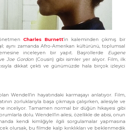
yönetmen
Charles Burnett
’in kaleminden çıkmış bir
eğil; aynı zamanda Afro-Amerikan kültürünü, toplumsal
inlemesine inceleyen bir yapıt. Başrollerde
Eugene
 ve
Joe Gordon
(Cousin) gibi isimler yer alıyor. Film, ilk
çısıyla dikkat çekti ve günümüzde hala birçok izleyici
lan Wendell’in hayatındaki karmaşayı anlatıyor. Film,
ın zorluklarıyla başa çıkmaya çalışırken, ailesiyle ve
esine inceliyor. Tamamen normal bir düğün hikayesi gibi
rumlarla dolu. Wendell’in ailesi, özellikle de abisi, onun
amanda kendi kimliğiyle ilgili sorgulamalar yapmasına
ek olursak, bu filmde kalp kırıklıkları ve beklenmedik