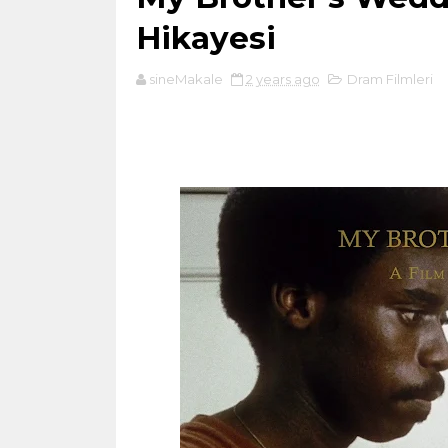
Hikayesi
sineMakale
2 years ago
Dram Filmleri