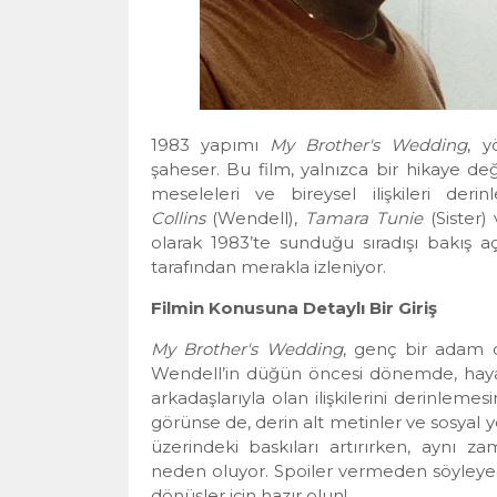
1983 yapımı
My Brother's Wedding
, 
şaheser. Bu film, yalnızca bir hikaye d
meseleleri ve bireysel ilişkileri der
Collins
(Wendell),
Tamara Tunie
(Sister)
olarak 1983’te sunduğu sıradışı bakış a
tarafından merakla izleniyor.
Filmin Konusuna Detaylı Bir Giriş
My Brother's Wedding
, genç bir adam o
Wendell’in düğün öncesi dönemde, hayatın
arkadaşlarıyla olan ilişkilerini derinlem
görünse de, derin alt metinler ve sosyal yo
üzerindeki baskıları artırırken, aynı z
neden oluyor. Spoiler vermeden söyleyec
dönüşler için hazır olun!