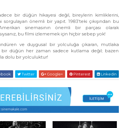
adece bir düğün hikayesi değil, bireylerin kimliklerini,
rini sorgulayan önemli bir yapıt. 1983’teki çıkışından bu
o-Amerikan sinemasının önemli bir parçası olarak
sıysanız, bu filmi izlememek için hiçbir sebep yok!
üşündüren ve duygusal bir yolculuğa çıkaran, mutlaka
n, bir düğün her zaman sadece kutlama değil; bazen
rla dolu bir yolculuktur!
ebook
Twitter
Google+
Pinterest
Linkedin