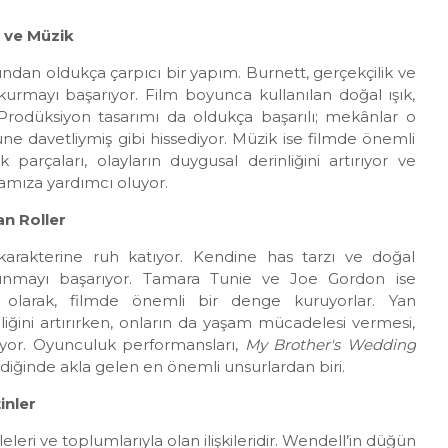
 ve Müzik
sından oldukça çarpıcı bir yapım. Burnett, gerçekçilik ve
rmayı başarıyor. Film boyunca kullanılan doğal ışık,
r. Prodüksiyon tasarımı da oldukça başarılı; mekânlar o
üne davetliymiş gibi hissediyor. Müzik ise filmde önemli
 parçaları, olayların duygusal derinliğini artırıyor ve
amamıza yardımcı oluyor.
n Roller
karakterine ruh katıyor. Kendine has tarzı ve doğal
okunmayı başarıyor. Tamara Tunie ve Joe Gordon ise
r olarak, filmde önemli bir denge kuruyorlar. Yan
lliğini artırırken, onların da yaşam mücadelesi vermesi,
nuyor. Oyunculuk performansları,
My Brother's Wedding
diğinde akla gelen en önemli unsurlardan biri.
inler
eleri ve toplumlarıyla olan ilişkileridir. Wendell’in düğün