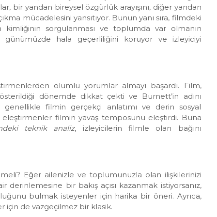
malar, bir yandan bireysel özgürlük arayışını, diğer yandan
çıkma mücadelesini yansıtıyor. Bunun yanı sıra, filmdeki
kan kimliğinin sorgulanması ve toplumda var olmanın
 günümüzde hala geçerliliğini koruyor ve izleyiciyi
tirmenlerden olumlu yorumlar almayı başardı. Film,
österildiği dönemde dikkat çekti ve Burnett’in adını
 genellikle filmin gerçekçi anlatımı ve derin sosyal
ı eleştirmenler filmin yavaş temposunu eleştirdi. Buna
deki teknik analiz
, izleyicilerin filmle olan bağını
eli? Eğer ailenizle ve toplumunuzla olan ilişkilerinizi
r derinlemesine bir bakış açısı kazanmak istiyorsanız,
luğunu bulmak isteyenler için harika bir öneri. Ayrıca,
 için de vazgeçilmez bir klasik.