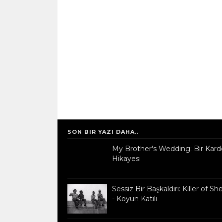
SON BIR YAZI DAHA..
My Brother's Wedding: Bir Kard
Hikayesi
Sessiz Bir Başkaldırı: Killer of S
- Koyun Katili