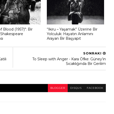
f Blood (1957)": Bir
“Ikiru – Yaşamak” Üzerine Bir
 Shakespeare
Yolculuk: Hayatın Anlamını
sı
Arayan Bir Başyapıt
SONRAKI
tili
To Sleep with Anger - Kara Öfke: Güney’in
Sıcaklığında Bir Gerilim
BLOGGER
DISQUS
FACEBOOK