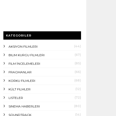
KATEGORILER
(44)
AKSIYON FILMLERI
(67)
BILIM KURGU FILMLERI
(85)
FILM İNCELEMELERI
(66)
FRAGMANLAR
(68)
KORKU FILMLERI
(12)
KÜLT FILMLER
(72)
LISTELER
(80)
SINEMA HABERLERI
(14)
SOUNDTRACK