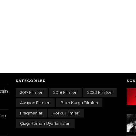
KATEGORILER
SON
eşin
2017 Filmleri
2018 Filmleri
2020 Filmleri
Aksiyon Filmleri
Bilim Kurgu Filmleri
Fragmanlar
Korku Filmleri
heep
Çizgi Roman Uyarlamaları