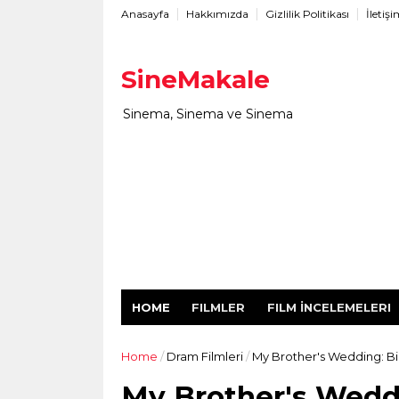
Anasayfa
Hakkımızda
Gizlilik Politikası
İletiş
SineMakale
Sinema, Sinema ve Sinema
HOME
FILMLER
FILM İNCELEMELERI
Home
/
Dram Filmleri
/
My Brother's Wedding: Bi
My Brother's Weddi