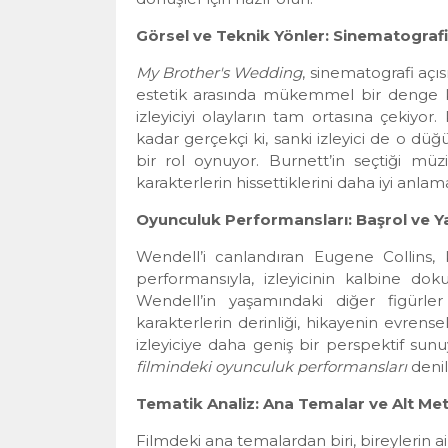
Görsel ve Teknik Yönler: Sinematografi
My Brother's Wedding
, sinematografi açı
estetik arasında mükemmel bir denge ku
izleyiciyi olayların tam ortasına çekiyo
kadar gerçekçi ki, sanki izleyici de o düğ
bir rol oynuyor. Burnett’in seçtiği müzik
karakterlerin hissettiklerini daha iyi anl
Oyunculuk Performansları: Başrol ve Ya
Wendell’i canlandıran Eugene Collins, 
performansıyla, izleyicinin kalbine d
Wendell’in yaşamındaki diğer figürle
karakterlerin derinliği, hikayenin evrense
izleyiciye daha geniş bir perspektif su
filmindeki oyunculuk performansları
denil
Tematik Analiz: Ana Temalar ve Alt Met
Filmdeki ana temalardan biri, bireylerin ail