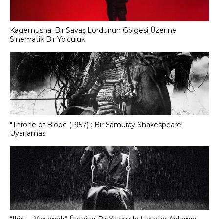
Kagemusha: Bir Savaş Lordunun Gölgesi Üzerine
Sinematik Bir Yolculuk
"Throne of Blood (1957)": Bir Samuray Shakespeare
Uyarlaması
“Ikiru – Yaşamak” Üzerine Bir Yolculuk: Hayatın Anlamını