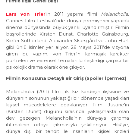
Filmle İlgili Genel Bilgi
Lars von Trier
'in 2011 yapımı filmi
Melancholia
,
Cannes Film Festivali'nde dünya prömiyerini yaparak
sinema dünyasında büyük yankı uyandırmıştır. Filmin
başrollerinde Kirsten Dunst, Charlotte Gainsbourg,
Kiefer Sutherland, Alexander Skarsgård ve John Hurt
gibi ünlü isimler yer alıyor. 26 Mayıs 2011’de vizyona
giren bu yapım, von Trier’in karmaşık karakter
portreleri ve evrensel temaları birleştirdiği çarpıcı bir
psikolojik drama olarak öne çıkıyor.
Filmin Konusuna Detaylı Bir Giriş (Spoiler İçermez)
Melancholia (2011) filmi, iki kız kardeşin ilişkisine ve
dünyanın sonunun yaklaştığı bir dönemde yaşadıkları
kişisel mücadelelere odaklanıyor. Film, Justine'in
(Kirsten Dunst) düğünü sırasında, yaklaşmakta olan
dev gezegen Melancholia’nın dünyaya çarpma
ihtimalinin ortaya çıkmasıyla şekilleniyor. Hikâye,
dünya dışı bir tehdit ile insanların kişisel krizleri