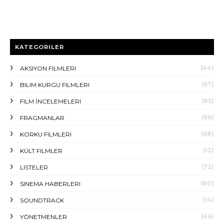
KATEGORILER
(44)
AKSIYON FILMLERI
(67)
BILIM KURGU FILMLERI
(85)
FILM İNCELEMELERI
(66)
FRAGMANLAR
(68)
KORKU FILMLERI
(12)
KÜLT FILMLER
(72)
LISTELER
(80)
SINEMA HABERLERI
(14)
SOUNDTRACK
(46)
YÖNETMENLER