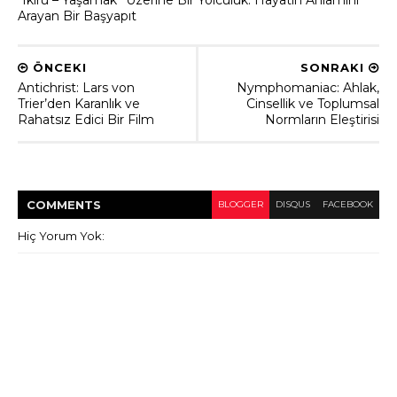
Arayan Bir Başyapıt
ÖNCEKI
SONRAKI
Antichrist: Lars von
Nymphomaniac: Ahlak,
Trier’den Karanlık ve
Cinsellik ve Toplumsal
Rahatsız Edici Bir Film
Normların Eleştirisi
COMMENT
S
BLOGGER
DISQUS
FACEBOOK
Hiç Yorum Yok: