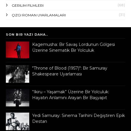
(68)
GERILIM FILMLERI
(31)
ÇIZGI ROMAN UYARLAMALARI
SON BIR YAZI DAHA..
Kagemusha: Bir Savaş Lordunun Gölgesi
Üzerine Sinematik Bir Yolculuk
"Throne of Blood (1957)": Bir Samuray
Shakespeare Uyarlaması
“Ikiru – Yaşamak” Üzerine Bir Yolculuk:
Hayatın Anlamını Arayan Bir Başyapıt
Yedi Samuray: Sinema Tarihini Değiştiren Epik
Destan