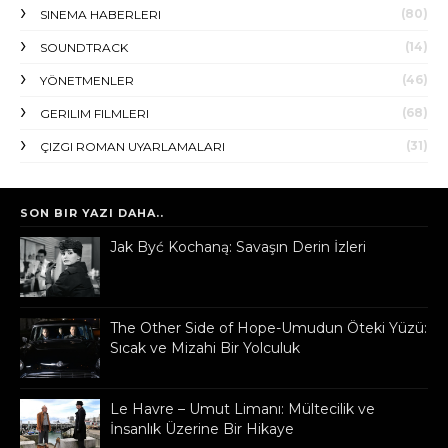
(80)
SINEMA HABERLERI
(14)
SOUNDTRACK
(46)
YÖNETMENLER
(68)
GERILIM FILMLERI
(31)
ÇIZGI ROMAN UYARLAMALARI
SON BIR YAZI DAHA..
Jak Być Kochaną: Savaşın Derin İzleri
The Other Side of Hope-Umudun Öteki Yüzü:
Sıcak ve Mizahi Bir Yolculuk
Le Havre – Umut Limanı: Mültecilik ve
İnsanlık Üzerine Bir Hikaye