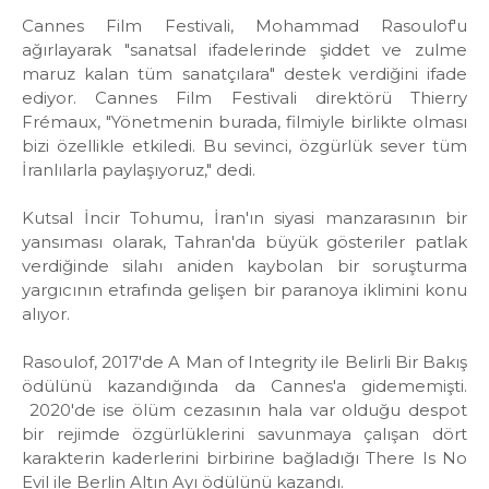
Cannes Film Festivali, Mohammad Rasoulof'u
ağırlayarak "sanatsal ifadelerinde şiddet ve zulme
maruz kalan tüm sanatçılara" destek verdiğini ifade
ediyor. Cannes Film Festivali direktörü Thierry
Frémaux, "Yönetmenin burada, filmiyle birlikte olması
bizi özellikle etkiledi. Bu sevinci, özgürlük sever tüm
İranlılarla paylaşıyoruz," dedi.
Kutsal İncir Tohumu, İran'ın siyasi manzarasının bir
yansıması olarak, Tahran'da büyük gösteriler patlak
verdiğinde silahı aniden kaybolan bir soruşturma
yargıcının etrafında gelişen bir paranoya iklimini konu
alıyor.
Rasoulof, 2017'de A Man of Integrity ile Belirli Bir Bakış
ödülünü kazandığında da Cannes'a gidememişti.
2020'de ise ölüm cezasının hala var olduğu despot
bir rejimde özgürlüklerini savunmaya çalışan dört
karakterin kaderlerini birbirine bağladığı There Is No
Evil ile Berlin Altın Ayı ödülünü kazandı.