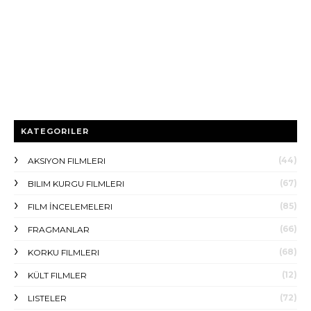
KATEGORILER
(44)
AKSIYON FILMLERI
(67)
BILIM KURGU FILMLERI
(85)
FILM İNCELEMELERI
(66)
FRAGMANLAR
(68)
KORKU FILMLERI
(12)
KÜLT FILMLER
(72)
LISTELER