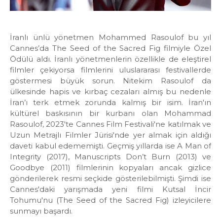
İranlı ünlü yönetmen Mohammed Rasoulof bu yıl
Cannes’da The Seed of the Sacred Fig filmiyle Özel
Ödülü aldı. İranlı yönetmenlerin özellikle de eleştirel
filmler çekiyorsa filmlerini uluslararası festivallerde
göstermesi büyük sorun. Nitekim Rasoulof da
ülkesinde hapis ve kırbaç cezaları almış bu nedenle
İran’ı terk etmek zorunda kalmış bir isim. İran'ın
kültürel baskısının bir kurbanı olan Mohammad
Rasoulof, 2023'te Cannes Film Festivali'ne katılmak ve
Uzun Metrajlı Filmler Jürisi'nde yer almak için aldığı
daveti kabul edememişti. Geçmiş yıllarda ise A Man of
Integrity (2017), Manuscripts Don’t Burn (2013) ve
Goodbye (2011) filmlerinin kopyaları ancak gizlice
gönderilerek resmi seçkide gösterilebilmişti. Şimdi ise
Cannes'daki yarışmada yeni filmi Kutsal İncir
Tohumu'nu (The Seed of the Sacred Fig) izleyicilere
sunmayı başardı.