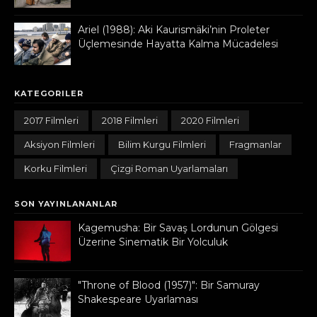
Ariel (1988): Aki Kaurismäki’nin Proleter
Üçlemesinde Hayatta Kalma Mücadelesi
KATEGORILER
2017 Filmleri
2018 Filmleri
2020 Filmleri
Aksiyon Filmleri
Bilim Kurgu Filmleri
Fragmanlar
Korku Filmleri
Çizgi Roman Uyarlamaları
SON YAYINLANANLAR
Kagemusha: Bir Savaş Lordunun Gölgesi
Üzerine Sinematik Bir Yolculuk
"Throne of Blood (1957)": Bir Samuray
Shakespeare Uyarlaması