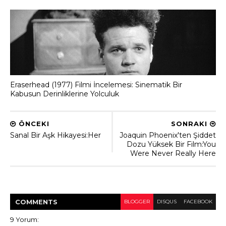
Eraserhead (1977) Filmi İncelemesi: Sinematik Bir
Kabusun Derinliklerine Yolculuk
ÖNCEKI
SONRAKI
Sanal Bir Aşk Hikayesi:Her
Joaquin Phoenix'ten Şiddet
Dozu Yüksek Bir Film:You
Were Never Really Here
COMMENT
S
BLOGGER
DISQUS
FACEBOOK
9 Yorum: