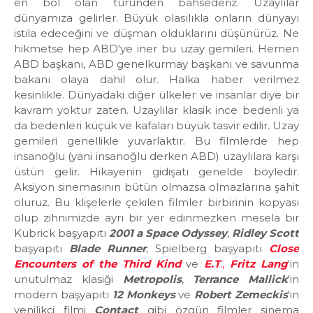
en bol olan türünden bahsederiz. Uzaylılar
dünyamıza gelirler. Büyük olasılıkla onların dünyayı
istila edeceğini ve düşman olduklarını düşünürüz. Ne
hikmetse hep ABD'ye iner bu uzay gemileri. Hemen
ABD başkanı, ABD genelkurmay başkanı ve savunma
bakanı olaya dahil olur. Halka haber verilmez
kesinlikle. Dünyadaki diğer ülkeler ve insanlar diye bir
kavram yoktur zaten. Uzaylılar klasik ince bedenli ya
da bedenleri küçük ve kafaları büyük tasvir edilir. Uzay
gemileri genellikle yuvarlaktır. Bu filmlerde hep
insanoğlu (yani insanoğlu derken ABD) uzaylılara karşı
üstün gelir. Hikayenin gidişatı genelde böyledir.
Aksiyon sinemasının bütün olmazsa olmazlarına şahit
oluruz. Bu klişelerle çekilen filmler birbirinin kopyası
olup zihnimizde ayrı bir yer edinmezken mesela bir
Kubrick başyapıtı
2001 a Space Odyssey
,
Ridley Scott
başyapıtı
Blade Runner
, Spielberg başyapıtı
Close
Encounters of the Third Kind
ve
E.T
.,
Fritz Lang
'in
unutulmaz klasiği
Metropolis
,
Terrance Mallick
'in
modern başyapıtı
12 Monkeys
ve
Robert Zemeckis
'in
yenilikçi filmi
Contact
gibi özgün filmler sinema