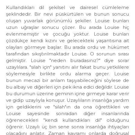
Kullandıkları dil şekilsel ve dairesel cümleleme
şeklindedir. Bir nevi püskürtülen ve bunun sonucu
oluşan yuvarlak görünümlü şekiller. Louise bunları
uzun uğraşlar sonucu çözer. Bu arada Louise hiç
evlenmemiştir ve çocuğu yoktur. Louise bunları
çözdükçe kendi kızını ve gelecekteki yaşantısına ait
olayları görmeye başlar. Bu arada ordu ve hükümet
tarafından sıkıştırılmaktadır Louise. O sorunun sırası
gelmiştir. Louise "neden buradasınız?" diye sorar
uzaylılara. "silah için" yanıtını alır fakat bunu yetkililere
söylemesiyle birlikte ordu alarma geçer. Louise
bunun mecazi bir anlam taşıyabileceğini söylese de
bu albay ve diğerleri için pek ikna edici değildir. Louise
bu durumun üzerine geminin içine girmeye karar verir
ve gidip uzaylıyla konuşur. Uzaylıların insanlığa yardım
için geldiklerini ve "silah"ın da ona öğrettikleri ve
Louise sayesinde sonradan diğer insanlarında
öğrenecekleri "kendi kullandıkları dil" olduğunu
öğrenir. Uzaylı üç bin sene sonra insanlığa ihtiyaçları
olacağını anlatır. Zaman kavramı onlarda doğrusal