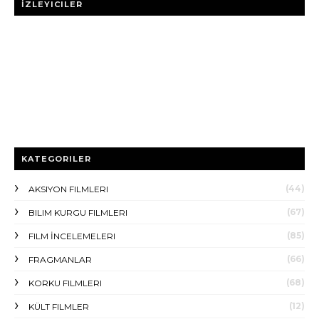
İZLEYICILER
KATEGORILER
(44)
AKSIYON FILMLERI
(67)
BILIM KURGU FILMLERI
(85)
FILM İNCELEMELERI
(66)
FRAGMANLAR
(68)
KORKU FILMLERI
(12)
KÜLT FILMLER