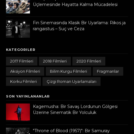
Üçlemesinde Hayatta Kalma Mücadelesi
Fin Sinemasında Klasik Bir Uyarlama: Rikos ja
rangaistus – Suç ve Ceza
KATEGORILER
2017 Filmleri
2018 Filmleri
2020 Filmleri
Aksiyon Filmleri
Bilim Kurgu Filmleri
Fragmanlar
Korku Filmleri
Çizgi Roman Uyarlamaları
SON YAYINLANANLAR
Kagemusha: Bir Savaş Lordunun Gölgesi
Üzerine Sinematik Bir Yolculuk
"Throne of Blood (1957)": Bir Samuray