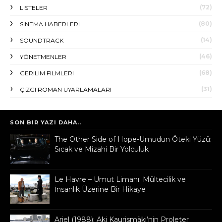
(72)
LISTELER
(80)
SINEMA HABERLERI
(14)
SOUNDTRACK
(46)
YÖNETMENLER
(68)
GERILIM FILMLERI
(31)
ÇIZGI ROMAN UYARLAMALARI
SON BIR YAZI DAHA..
The Other Side of Hope-Umudun Öteki Yüzü:
Sıcak ve Mizahi Bir Yolculuk
Le Havre – Umut Limanı: Mültecilik ve
İnsanlık Üzerine Bir Hikaye
Ariel (1988): Aki Kaurismäki’nin Proleter