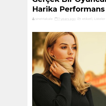
Harika Performans
sineMakale
7 years ago
etiket1
,
Listeler