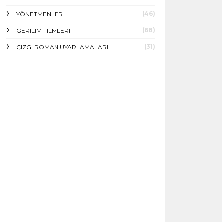
(46)
YÖNETMENLER
(68)
GERILIM FILMLERI
(31)
ÇIZGI ROMAN UYARLAMALARI