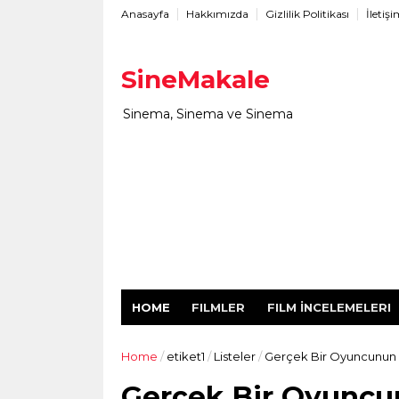
Anasayfa
Hakkımızda
Gizlilik Politikası
İletiş
SineMakale
Sinema, Sinema ve Sinema
HOME
FILMLER
FILM İNCELEMELERI
Home
/
etiket1
/
Listeler
/
Gerçek Bir Oyuncunun C
Gerçek Bir Oyuncun