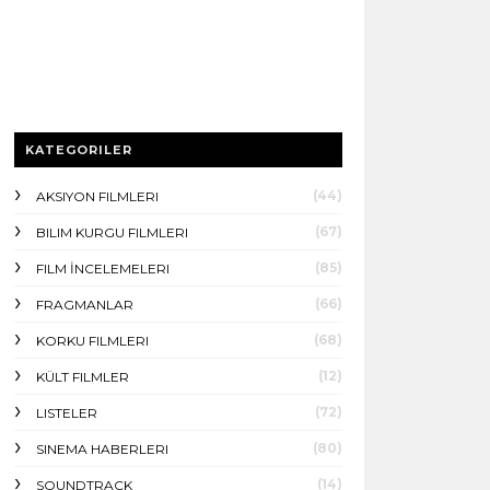
KATEGORILER
(44)
AKSIYON FILMLERI
(67)
BILIM KURGU FILMLERI
(85)
FILM İNCELEMELERI
(66)
FRAGMANLAR
(68)
KORKU FILMLERI
(12)
KÜLT FILMLER
(72)
LISTELER
(80)
SINEMA HABERLERI
(14)
SOUNDTRACK