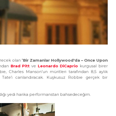
recek olan "
Bir Zamanlar Hollywood'da – Once Upon
rından
Brad Pitt
ve
Leonardo DiCaprio
kurgusal birer
e, Charles Manson’un müritleri tarafından 8,5 aylık
Tate’i canlandıracak. Kuşkusuz Robbie gerçek bir
ldığı yedi harika performanstan bahsedeceğim.